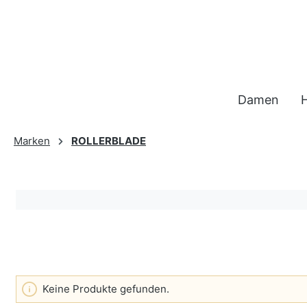
 Hauptinhalt springen
Zur Suche springen
Zur Hauptnavigation springen
Damen
Marken
ROLLERBLADE
Keine Produkte gefunden.