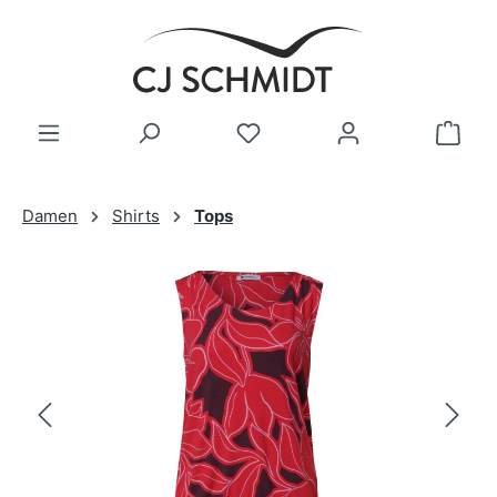
Zum Hauptinhalt springen
Damen
Shirts
Tops
Bildergalerie überspringen