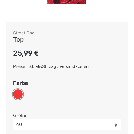
Street One
Top
Regulärer Preis:
25,99 €
Preise inkl. MwSt. zzgl. Versandkosten
auswählen
Farbe
Rot
auswählen
Größe
Größe-Auswahl öffnen, aktuell ausgewählt:
40