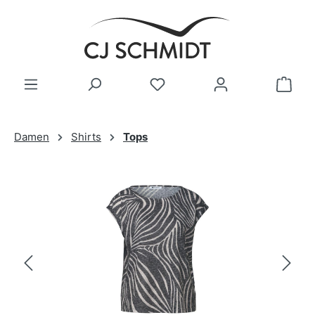
Zum Hauptinhalt springen
Damen
Shirts
Tops
Bildergalerie überspringen