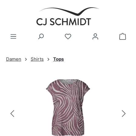
Zum Hauptinhalt springen
Damen
Shirts
Tops
Bildergalerie überspringen