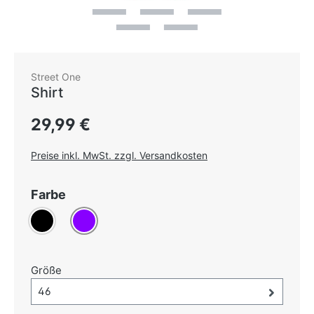
Street One
Shirt
Regulärer Preis:
29,99 €
Preise inkl. MwSt. zzgl. Versandkosten
auswählen
Farbe
Schwarz
Violett
auswählen
Größe
Größe-Auswahl öffnen, aktuell ausgewählt:
46