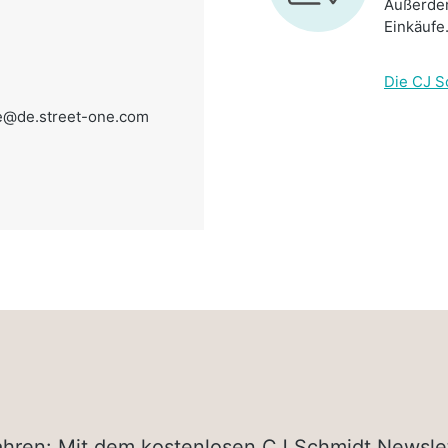
Außerdem
Einkäufe
Die CJ S
e@de.street-one.com
rfahren: Mit dem kostenlosen CJ Schmidt Newsle