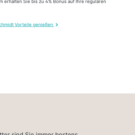
 erhalten Sie bis zu 4% Bonus auf Ihre regulären
.
chmidt Vorteile genießen
tter sind Sie immer bestens