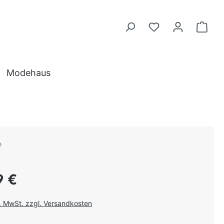
Modehaus
e
 Preis:
9 €
l. MwSt. zzgl. Versandkosten