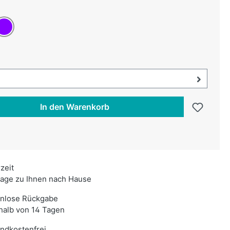
uswählen
iolett
swählen
uswahl öffnen, aktuell ausgewählt:
In den Warenkorb
rzeit
age zu Ihnen nach Hause
enlose Rückgabe
halb von 14 Tagen
ndkostenfrei