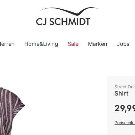
Herren
Home&Living
Sale
Marken
Jobs
Street On
Shirt
Regulärer
29,9
Preise ink