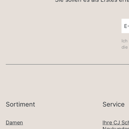
New
Ich
die
Sortiment
Service
Damen
Ihre CJ S
Neukunden