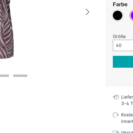
a
Farbe
Schwarz
V
au
Größe
Größe-A
40
Liefe
3-4 T
Kost
inner
Versa