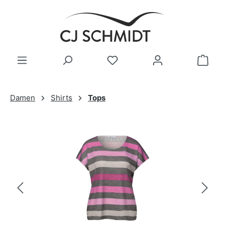
Zum Hauptinhalt springen
Damen
Shirts
Tops
Bildergalerie überspringen