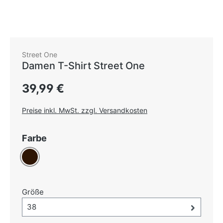
Street One
Damen T-Shirt Street One
Regulärer Preis:
39,99 €
Preise inkl. MwSt. zzgl. Versandkosten
auswählen
Farbe
Dunkelbraun
auswählen
Größe
Größe-Auswahl öffnen, aktuell ausgewählt:
38