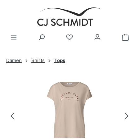
Zum Hauptinhalt springen
Damen
Shirts
Tops
Bildergalerie überspringen