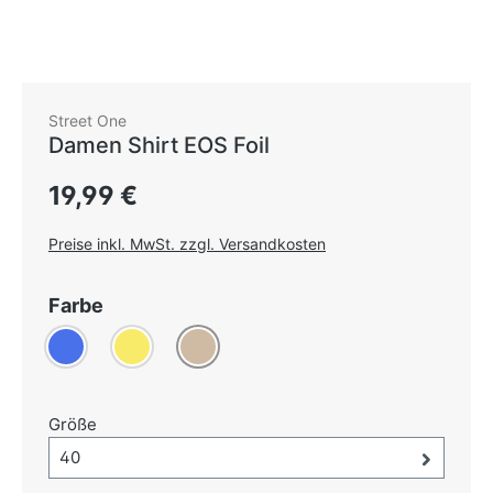
Street One
Damen Shirt EOS Foil
Regulärer Preis:
19,99 €
Preise inkl. MwSt. zzgl. Versandkosten
auswählen
Farbe
Blau
(Diese Option ist zurzeit nicht verfügbar.)
Gelb
Taupe
auswählen
Größe
Größe-Auswahl öffnen, aktuell ausgewählt:
40