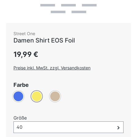
Street One
Damen Shirt EOS Foil
Regulärer Preis:
19,99 €
Preise inkl. MwSt. zzgl. Versandkosten
auswählen
Farbe
Blau
(Diese Option ist zurzeit nicht verfügbar.)
Gelb
Taupe
auswählen
Größe
Größe-Auswahl öffnen, aktuell ausgewählt:
40