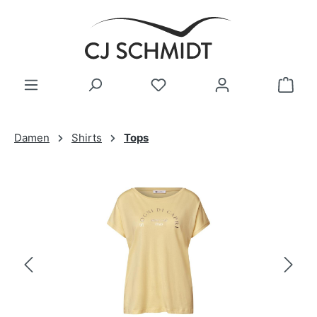
Zum Hauptinhalt springen
Damen
Shirts
Tops
Bildergalerie überspringen