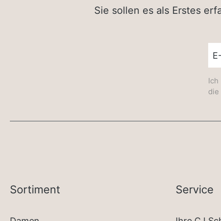
Sie sollen es als Erstes e
New
Ich
die
Sortiment
Service
Damen
Ihre CJ S