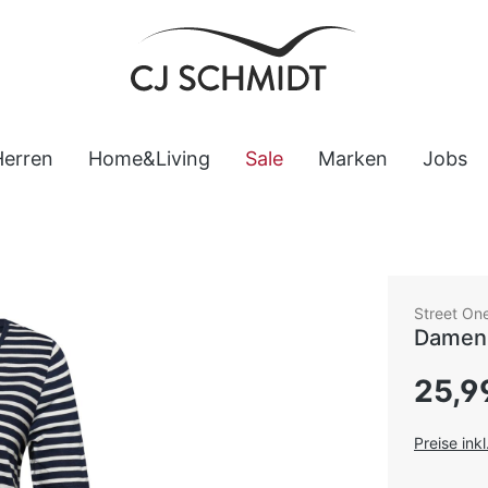
Herren
Home&Living
Sale
Marken
Jobs
Street On
Damen 
Regulärer
25,9
Preise ink