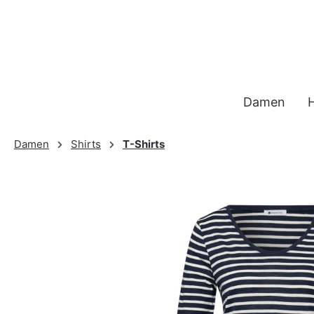
 Hauptinhalt springen
Zur Suche springen
Zur Hauptnavigation springen
Damen
Damen
Shirts
T-Shirts
Bildergalerie überspringen