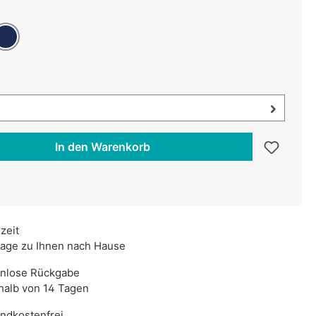
uswählen
unkelblau
swählen
uswahl öffnen, aktuell ausgewählt:
In den Warenkorb
rzeit
age zu Ihnen nach Hause
enlose Rückgabe
halb von 14 Tagen
ndkostenfrei