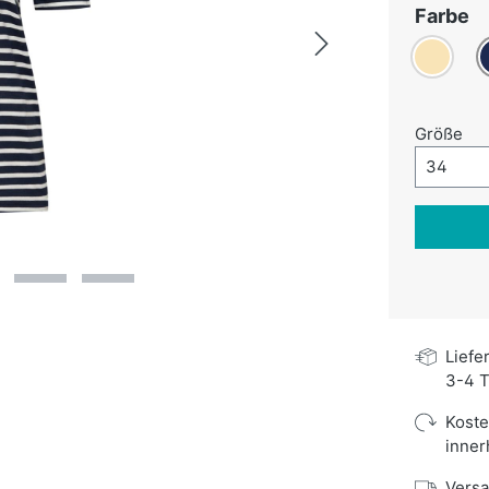
a
Farbe
Beige
D
au
Größe
Größe-A
34
Liefe
3-4 T
Kost
inner
Versa