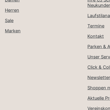
Neukunden
Herren
Laufstilana
Sale
Termine
Marken
Kontakt
Parken & A
Unser Serv
Click & Col
Newslette
Shoppen m
Aktuelle P
Vereinsko