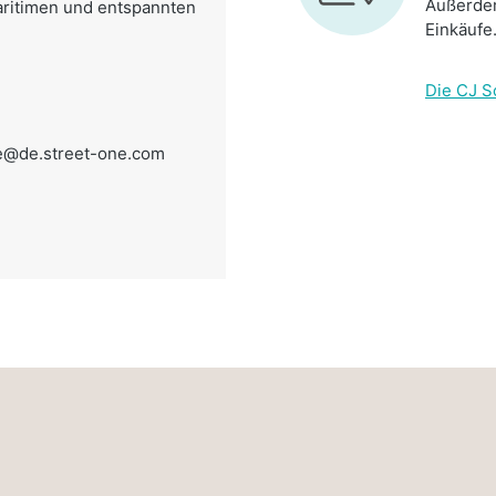
Außerdem
maritimen und entspannten
Einkäufe
Die CJ S
e@de.street-one.com