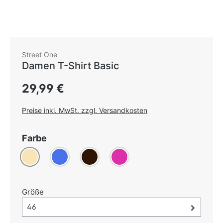
Street One
Damen T-Shirt Basic
Regulärer Preis:
29,99 €
Preise inkl. MwSt. zzgl. Versandkosten
auswählen
Farbe
Beige
Blau
(Diese Option ist zurzeit nicht verfügbar.)
Dunkelbraun
Pink
auswählen
Größe
Größe-Auswahl öffnen, aktuell ausgewählt:
46