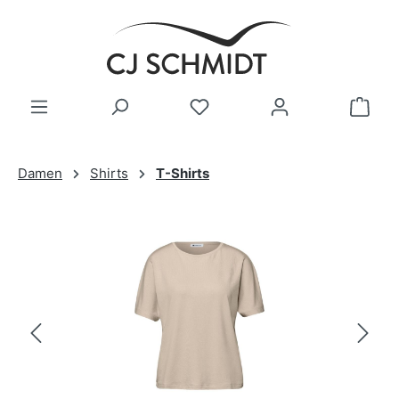
Zum Hauptinhalt springen
Damen
Shirts
T-Shirts
Bildergalerie überspringen