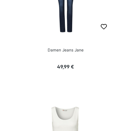
Damen Jeans Jane
Regulärer Preis:
49,99 €