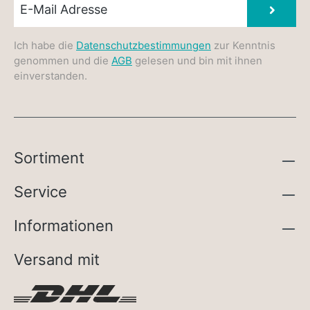
Absen
Ich habe die
Datenschutzbestimmungen
zur Kenntnis
genommen und die
AGB
gelesen und bin mit ihnen
einverstanden.
Sortiment
Service
Informationen
Versand mit