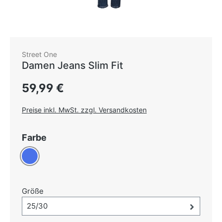
Street One
Damen Jeans Slim Fit
Regulärer Preis:
59,99 €
Preise inkl. MwSt. zzgl. Versandkosten
auswählen
Farbe
Blau
auswählen
Größe
Größe-Auswahl öffnen, aktuell ausgewählt:
25/30