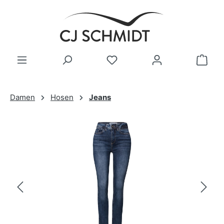
Zum Hauptinhalt springen
Damen
Hosen
Jeans
Bildergalerie überspringen