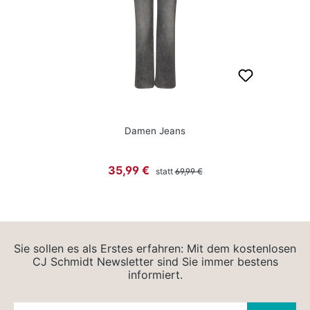
Damen Jeans
Regulärer Preis:
Verkaufspreis:
35,99 €
statt
69,99 €
Sie sollen es als Erstes erfahren: Mit dem kostenlosen
CJ Schmidt Newsletter sind Sie immer bestens
informiert.
Newsletter E-Mail