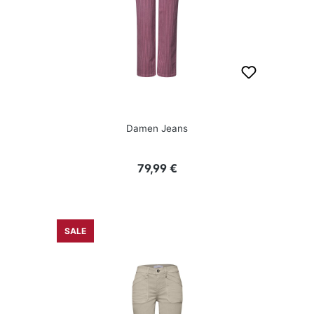
Damen Jeans
Regulärer Preis:
79,99 €
SALE