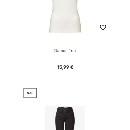
Damen Top
Regulärer Preis:
15,99 €
Neu