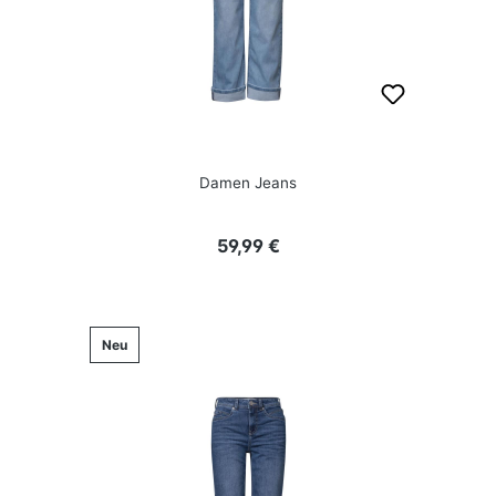
Damen Jeans
Regulärer Preis:
59,99 €
Neu