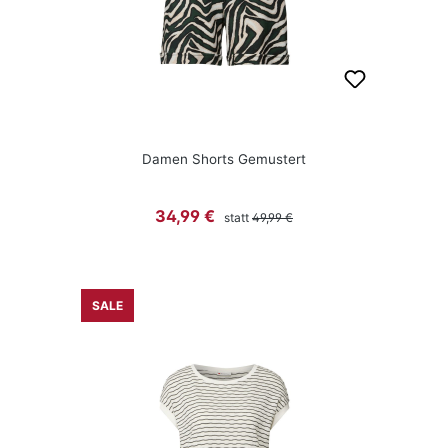
Damen Shorts Gemustert
Regulärer Preis:
Verkaufspreis:
34,99 €
statt
49,99 €
SALE