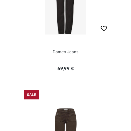
Damen Jeans
Regulärer Preis:
69,99 €
SALE