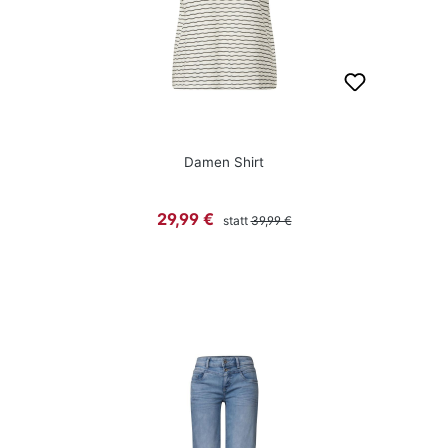
Damen Shirt
Regulärer Preis:
Verkaufspreis:
29,99 €
statt
39,99 €