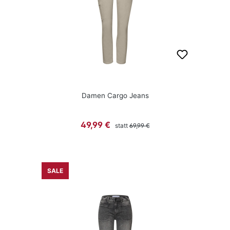
Damen Cargo Jeans
Regulärer Preis:
Verkaufspreis:
49,99 €
statt
69,99 €
SALE