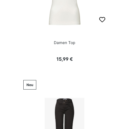
Damen Top
Regulärer Preis:
15,99 €
Neu