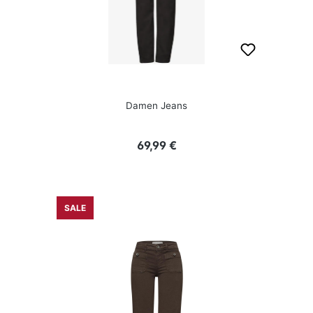
Damen Jeans
Regulärer Preis:
69,99 €
SALE