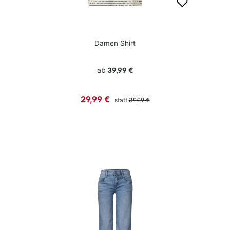
Damen Shirt
ab
39,99 €
Regulärer Preis:
Verkaufspreis:
29,99 €
statt
39,99 €