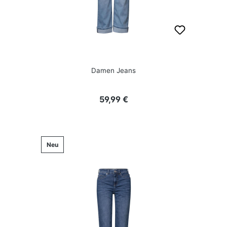
Damen Jeans
Regulärer Preis:
59,99 €
Neu