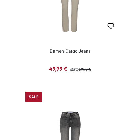
Damen Cargo Jeans
Regulärer Preis:
Verkaufspreis:
49,99 €
statt
69,99 €
SALE