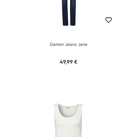
Damen Jeans Jane
Regulärer Preis:
49,99 €