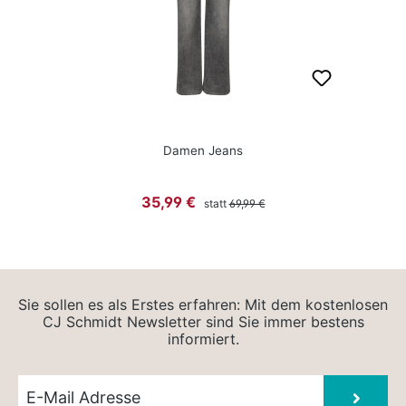
Damen Jeans
Regulärer Preis:
Verkaufspreis:
35,99 €
statt
69,99 €
Sie sollen es als Erstes erfahren: Mit dem kostenlosen
CJ Schmidt Newsletter sind Sie immer bestens
informiert.
Newsletter E-Mail
Absen