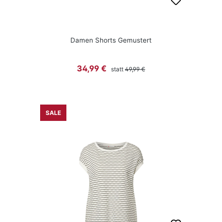
Damen Shorts Gemustert
Regulärer Preis:
Verkaufspreis:
34,99 €
statt
49,99 €
SALE