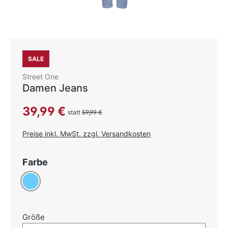
SALE
Street One
Damen Jeans
Verkaufspreis:
39,99 €
statt
59,99 €
Preise inkl. MwSt. zzgl. Versandkosten
auswählen
Farbe
Hellblau
auswählen
Größe