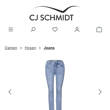
Zum Hauptinhalt springen
Damen
Hosen
Jeans
Bildergalerie überspringen