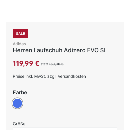
SALE
Adidas
Herren Laufschuh Adizero EVO SL
Verkaufspreis:
119,99 €
statt
150,00 €
Preise inkl. MwSt. zzgl. Versandkosten
auswählen
Farbe
Blau
auswählen
Größe