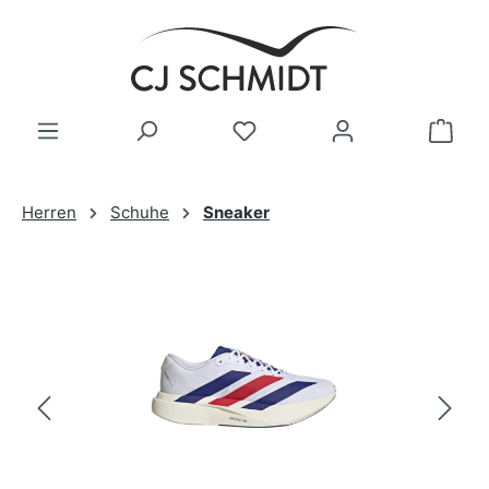
Zum Hauptinhalt springen
Herren
Schuhe
Sneaker
Bildergalerie überspringen