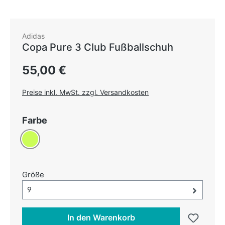
Adidas
Copa Pure 3 Club Fußballschuh
Regulärer Preis:
55,00 €
Preise inkl. MwSt. zzgl. Versandkosten
auswählen
Farbe
Limone
auswählen
Größe
Größe-Auswahl öffnen, aktuell ausgewählt:
9
In den Warenkorb