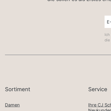
New
Ich
die
Sortiment
Service
Damen
Ihre CJ S
Neukunden