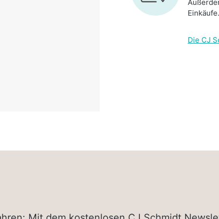
Außerdem
Einkäufe
Die CJ S
rfahren: Mit dem kostenlosen CJ Schmidt Newsle