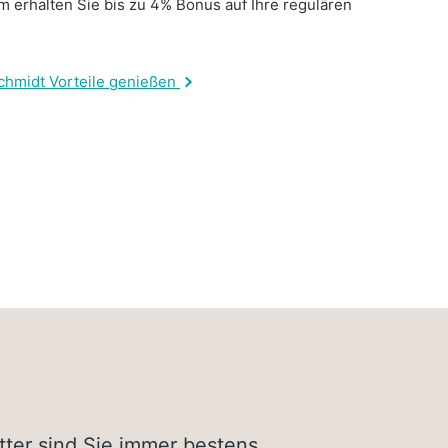
 erhalten Sie bis zu 4% Bonus auf Ihre regulären
.
chmidt Vorteile genießen
tter sind Sie immer bestens