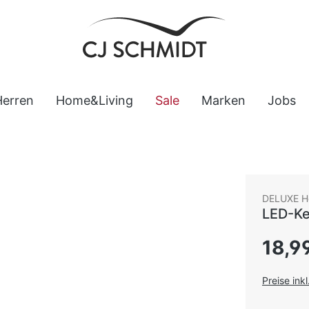
Herren
Home&Living
Sale
Marken
Jobs
DELUXE H
LED-Ke
Regulärer
18,9
Preise ink