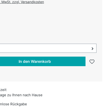
l. MwSt. zzgl. Versandkosten
uswählen
swählen
uswahl öffnen, aktuell ausgewählt:
In den Warenkorb
rzeit
age zu Ihnen nach Hause
enlose Rückgabe