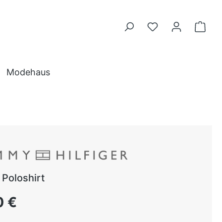
Modehaus
 Poloshirt
 Preis:
0 €