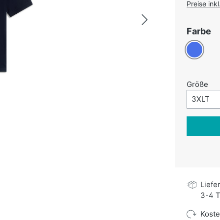
Preise ink
a
Farbe
Blau
au
Größe
Größe-A
3XLT
Liefe
3-4 T
Kost