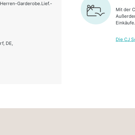
e Herren-Garderobe.Lief.-
Mit der C
Außerdem
Einkäufe
Die CJ S
rf, DE,