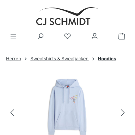
Zum Hauptinhalt springen
Herren
Sweatshirts & Sweatjacken
Hoodies
Bildergalerie überspringen