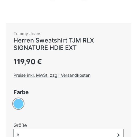
Tommy Jeans
Herren Sweatshirt TJM RLX
SIGNATURE HDIE EXT
Regulärer Preis:
119,90 €
Preise inkl. MwSt. zzgl. Versandkosten
auswählen
Farbe
Hellblau
auswählen
Größe
Größe-Auswahl öffnen, aktuell ausgewählt:
S