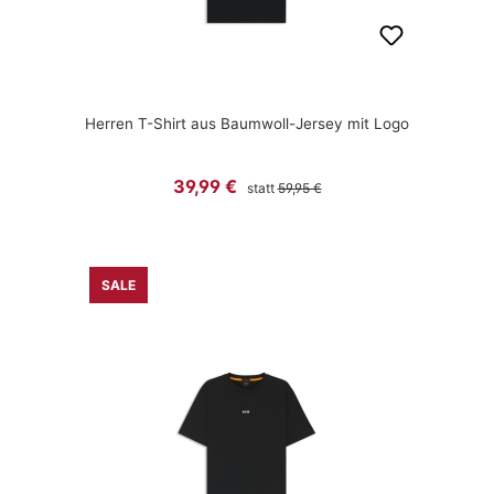
Herren T-Shirt aus Baumwoll-Jersey mit Logo
Regulärer Preis:
Verkaufspreis:
39,99 €
statt
59,95 €
SALE