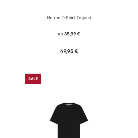
Herren T-Shirt Tegood
ab
35,99 €
Regulärer Preis:
49,95 €
SALE