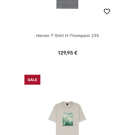
Herren T-Shirt H-Thompson 235
Regulärer Preis:
129,95 €
SALE