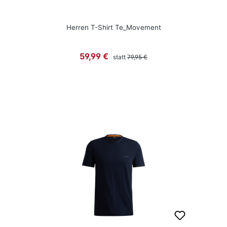
Herren T-Shirt Te_Movement
Regulärer Preis:
Verkaufspreis:
59,99 €
statt
79,95 €