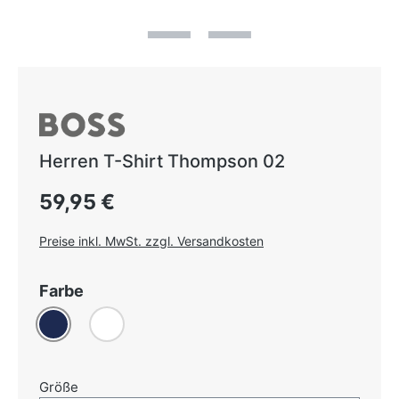
Herren T-Shirt Thompson 02
Regulärer Preis:
59,95 €
Preise inkl. MwSt. zzgl. Versandkosten
auswählen
Farbe
Dunkelblau
Weiß
auswählen
Größe