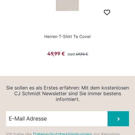
Herren T-Shirt Te Cover
Regulärer Preis:
Verkaufspreis:
49,99 €
statt
69,95 €
Sie sollen es als Erstes erfahren: Mit dem kostenlosen
CJ Schmidt Newsletter sind Sie immer bestens
informiert.
Newsletter E-Mail
Absen
Ich habe die
Datenschutzbestimmungen
zur Kenntnis