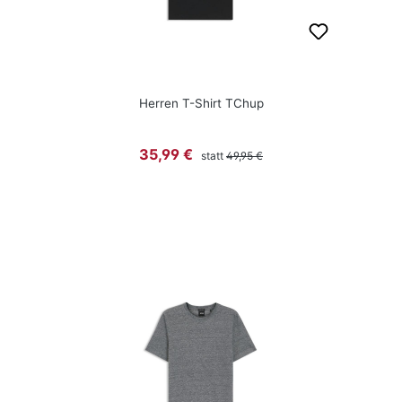
Herren T-Shirt TChup
Regulärer Preis:
Verkaufspreis:
35,99 €
statt
49,95 €