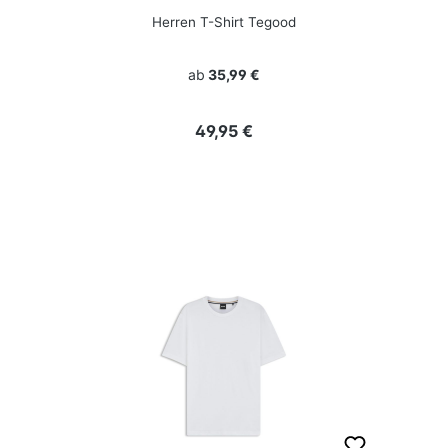
Herren T-Shirt Tegood
ab
35,99 €
Regulärer Preis:
49,95 €