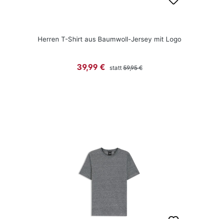
Herren T-Shirt aus Baumwoll-Jersey mit Logo
Regulärer Preis:
Verkaufspreis:
39,99 €
statt
59,95 €