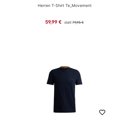
Herren T-Shirt Te_Movement
Regulärer Preis:
Verkaufspreis:
59,99 €
statt
79,95 €