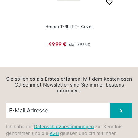
Herren T-Shirt Te Cover
Regulärer Preis:
Verkaufspreis:
49,99 €
statt
69,95 €
Sie sollen es als Erstes erfahren: Mit dem kostenlosen
CJ Schmidt Newsletter sind Sie immer bestens
informiert.
Newsletter E-Mail
Absen
Ich habe die
Datenschutzbestimmungen
zur Kenntnis
genommen und die
AGB
gelesen und bin mit ihnen