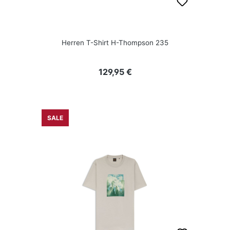
Herren T-Shirt H-Thompson 235
Regulärer Preis:
129,95 €
SALE