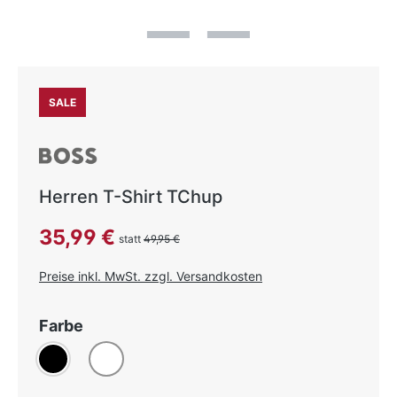
SALE
Herren T-Shirt TChup
Verkaufspreis:
35,99 €
statt
49,95 €
Preise inkl. MwSt. zzgl. Versandkosten
auswählen
Farbe
Schwarz
Weiß