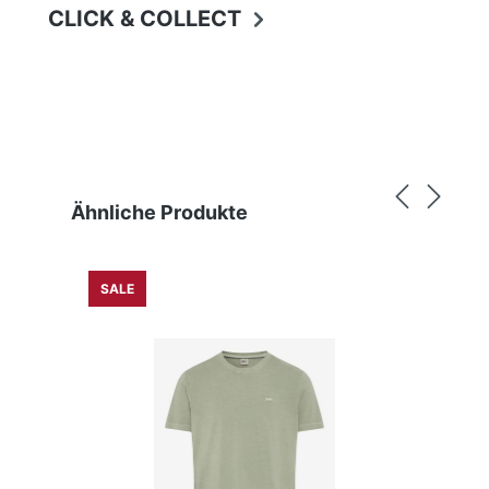
CLICK & COLLECT
Produktgalerie überspringen
Ähnliche Produkte
SALE