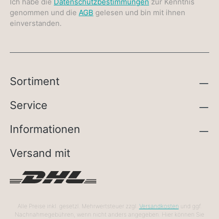
Ich habe die
Datenschutzbestimmungen
zur Kenntnis
genommen und die
AGB
gelesen und bin mit ihnen
einverstanden.
Sortiment
Service
Informationen
Versand mit
Alle Preise inkl. gesetzl. Mehrwertsteuer zzgl.
Versandkosten
und ggf.
Nachnahmegebühren, wenn nicht anders angegeben. Hier können Sie