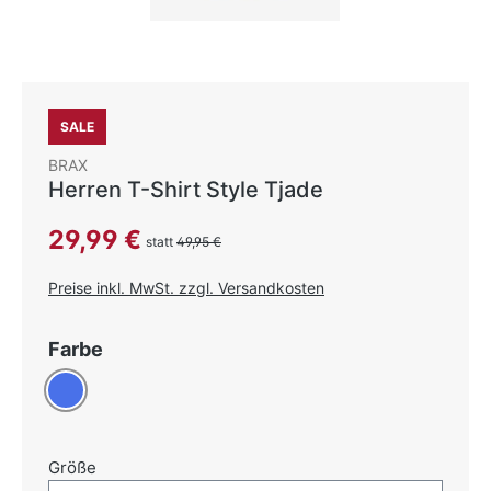
SALE
BRAX
Herren T-Shirt Style Tjade
Verkaufspreis:
29,99 €
statt
49,95 €
Preise inkl. MwSt. zzgl. Versandkosten
auswählen
Farbe
Blau
auswählen
Größe