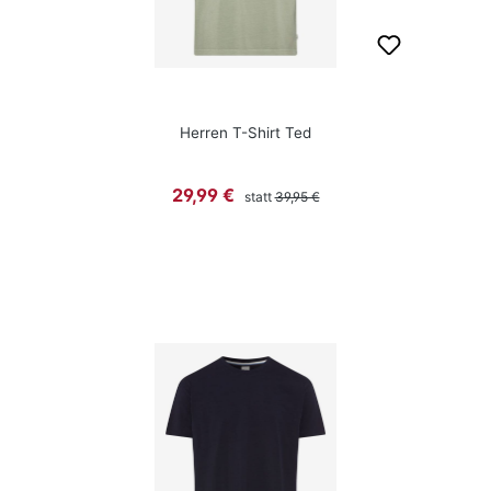
Herren T-Shirt Ted
Regulärer Preis:
Verkaufspreis:
29,99 €
statt
39,95 €