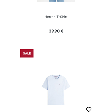
Herren T-Shirt
Regulärer Preis:
39,90 €
SALE