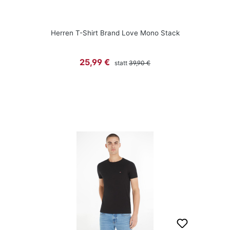
Herren T-Shirt Brand Love Mono Stack
Regulärer Preis:
Verkaufspreis:
25,99 €
statt
39,90 €