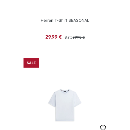
Herren T-Shirt SEASONAL
Regulärer Preis:
Verkaufspreis:
29,99 €
statt
39,90 €
SALE