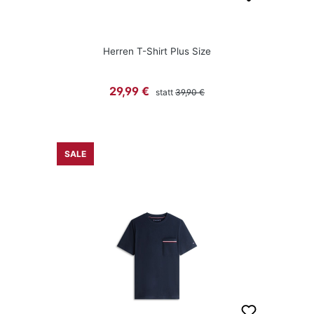
Herren T-Shirt Plus Size
Regulärer Preis:
Verkaufspreis:
29,99 €
statt
39,90 €
SALE