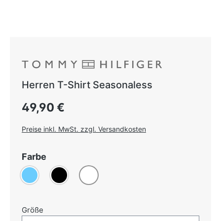
Herren T-Shirt Seasonaless
Regulärer Preis:
49,90 €
Preise inkl. MwSt. zzgl. Versandkosten
auswählen
Farbe
Hellblau
(Diese Option ist zurzeit nicht verfügbar.)
Schwarz
Weiß
auswählen
Größe