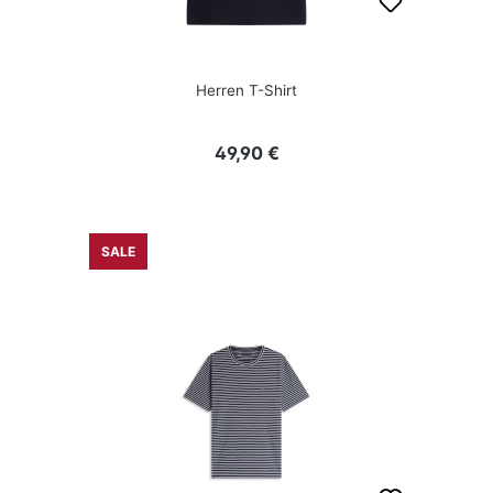
Herren T-Shirt
Regulärer Preis:
49,90 €
SALE