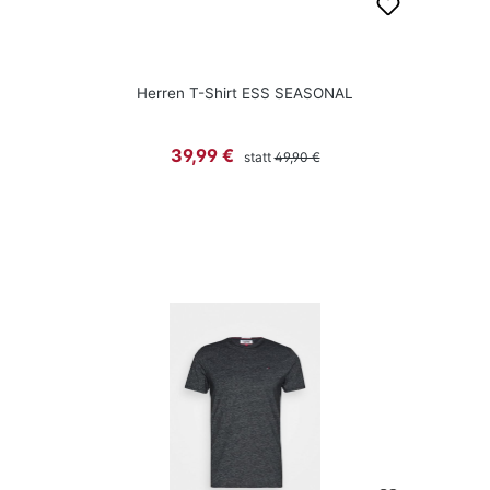
Herren T-Shirt ESS SEASONAL
Regulärer Preis:
Verkaufspreis:
39,99 €
statt
49,90 €