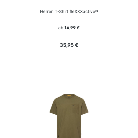
Herren T-Shirt fleXXXactive®
ab
14,99 €
Regulärer Preis:
35,95 €