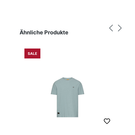
Produktgalerie überspringen
Ähnliche Produkte
SALE