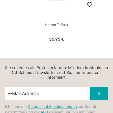
Herren T-Shirt
Regulärer Preis:
35,95 €
Sie sollen es als Erstes erfahren: Mit dem kostenlosen
CJ Schmidt Newsletter sind Sie immer bestens
informiert.
Newsletter E-Mail
Absen
Ich habe die
Datenschutzbestimmungen
zur Kenntnis
genommen und die
AGB
gelesen und bin mit ihnen