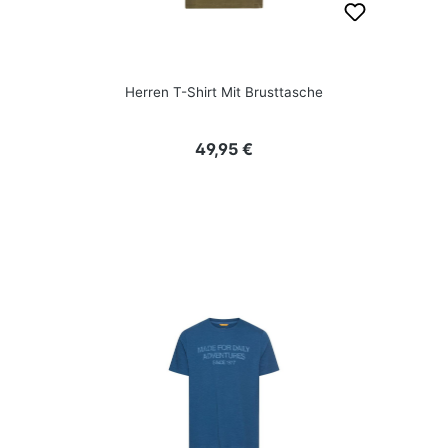
Herren T-Shirt Mit Brusttasche
Regulärer Preis:
49,95 €