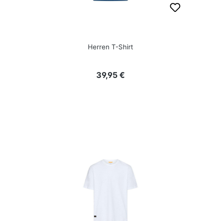
Herren T-Shirt
Regulärer Preis:
39,95 €