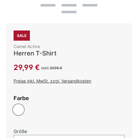
SALE
Camel Active
Herren T-Shirt
Verkaufspreis:
29,99 €
statt
39,95 €
Preise inkl. MwSt. zzgl. Versandkosten
auswählen
Farbe
Weiß
auswählen
Größe