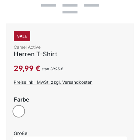
SALE
Camel Active
Herren T-Shirt
Verkaufspreis:
29,99 €
statt
39,95 €
Preise inkl. MwSt. zzgl. Versandkosten
auswählen
Farbe
Weiß
auswählen
Größe