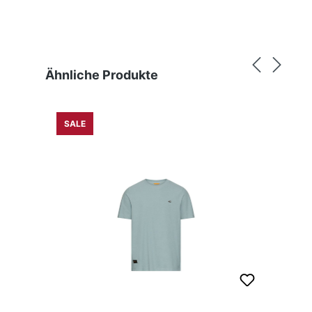
Produktgalerie überspringen
Ähnliche Produkte
SALE