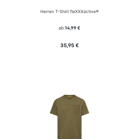
Herren T-Shirt fleXXXactive®
ab
14,99 €
Regulärer Preis:
35,95 €