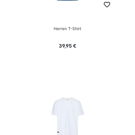
Herren T-Shirt
Regulärer Preis:
39,95 €