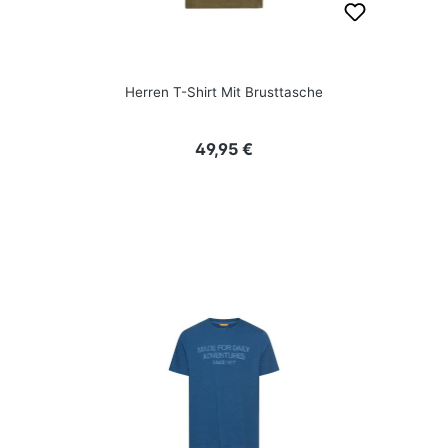
Herren T-Shirt Mit Brusttasche
Regulärer Preis:
49,95 €