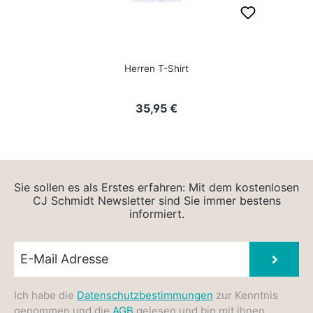
Herren T-Shirt
Regulärer Preis:
35,95 €
Sie sollen es als Erstes erfahren: Mit dem kostenlosen
CJ Schmidt Newsletter sind Sie immer bestens
informiert.
Newsletter E-Mail
Absen
Ich habe die
Datenschutzbestimmungen
zur Kenntnis
genommen und die
AGB
gelesen und bin mit ihnen