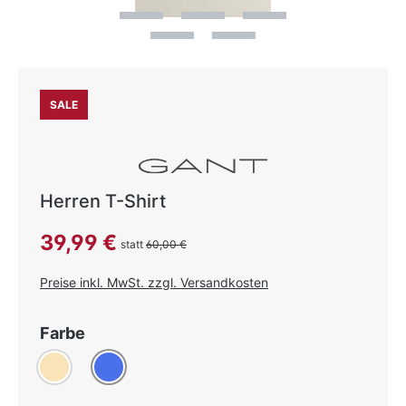
SALE
Herren T-Shirt
Verkaufspreis:
39,99 €
statt
60,00 €
Preise inkl. MwSt. zzgl. Versandkosten
auswählen
Farbe
Beige
(Diese Option ist zurzeit nicht verfügbar.)
Blau