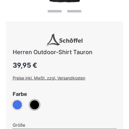
Herren Outdoor-Shirt Tauron
Regulärer Preis:
39,95 €
Preise inkl. MwSt. zzgl. Versandkosten
auswählen
Farbe
Blau
(Diese Option ist zurzeit nicht verfügbar.)
Schwarz
auswählen
Größe