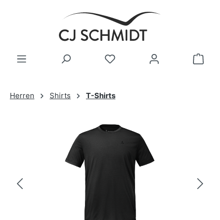
Zum Hauptinhalt springen
Herren
Shirts
T-Shirts
Bildergalerie überspringen