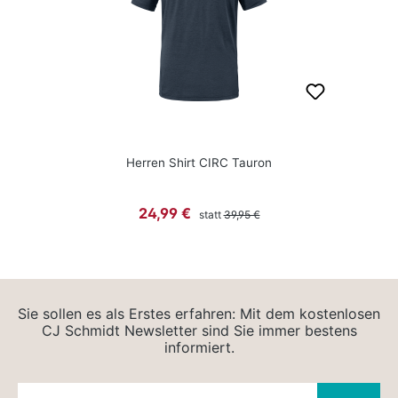
Herren Shirt CIRC Tauron
Regulärer Preis:
Verkaufspreis:
24,99 €
statt
39,95 €
Sie sollen es als Erstes erfahren: Mit dem kostenlosen
CJ Schmidt Newsletter sind Sie immer bestens
informiert.
Newsletter E-Mail