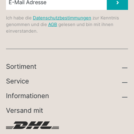
Absen
Ich habe die
Datenschutzbestimmungen
zur Kenntnis
genommen und die
AGB
gelesen und bin mit ihnen
einverstanden.
Sortiment
Service
Informationen
Versand mit