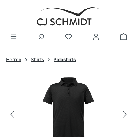
Zum Hauptinhalt springen
Herren
Shirts
Poloshirts
Bildergalerie überspringen