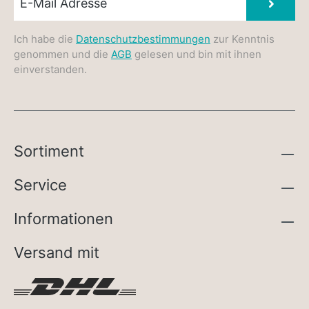
Absen
Ich habe die
Datenschutzbestimmungen
zur Kenntnis
genommen und die
AGB
gelesen und bin mit ihnen
einverstanden.
Sortiment
Service
Informationen
Versand mit