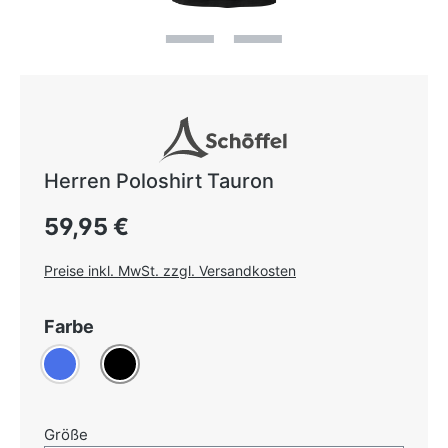
Herren Poloshirt Tauron
Regulärer Preis:
59,95 €
Preise inkl. MwSt. zzgl. Versandkosten
auswählen
Farbe
Blau
(Diese Option ist zurzeit nicht verfügbar.)
Schwarz
auswählen
Größe