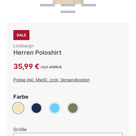
SALE
Lindbergh
Herren Poloshirt
Verkaufspreis:
35,99 €
statt
49,95 €
Preise inkl. MwSt. zzgl. Versandkosten
auswählen
Farbe
Beige
Dunkelblau
Hellblau
(Diese Option ist zurzeit nicht verfügbar.)
Khaki
auswählen
Größe