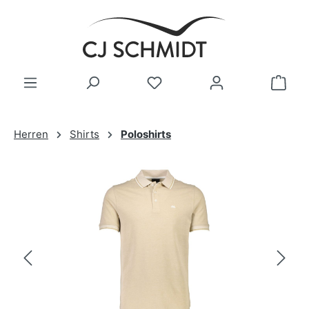
Zum Hauptinhalt springen
Herren
Shirts
Poloshirts
Bildergalerie überspringen