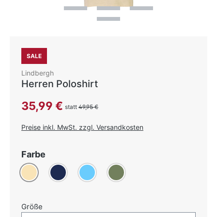
SALE
Lindbergh
Herren Poloshirt
Verkaufspreis:
35,99 €
statt
49,95 €
Preise inkl. MwSt. zzgl. Versandkosten
auswählen
Farbe
Beige
Dunkelblau
(Diese Option ist zurzeit nicht verfügbar.)
Hellblau
(Diese Option ist zurzeit nicht verfügbar.)
Khaki
auswählen
Größe