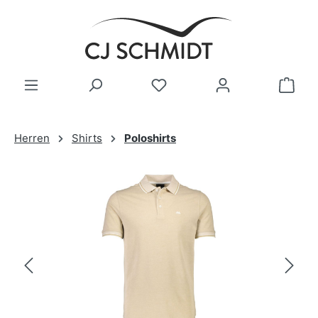
Zum Hauptinhalt springen
Herren
Shirts
Poloshirts
Bildergalerie überspringen