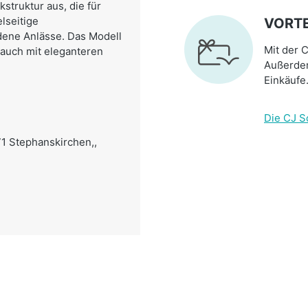
kstruktur aus, die für
lseitige
VORTE
dene Anlässe. Das Modell
Mit der C
s auch mit eleganteren
Außerdem
Einkäufe
Die CJ S
71 Stephanskirchen,,