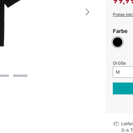
99,9
Preise ink
a
Farbe
Schwarz
au
Größe
Größe-A
M
Liefe
3-4 T