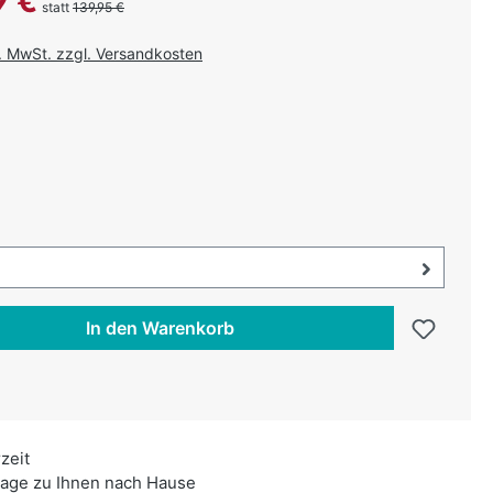
9 €
statt
139,95 €
l. MwSt. zzgl. Versandkosten
uswählen
swählen
uswahl öffnen, aktuell ausgewählt:
In den Warenkorb
rzeit
age zu Ihnen nach Hause