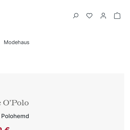
Modehaus
 Polohemd
reis: