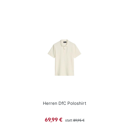
Herren DfC Poloshirt
Regulärer Preis:
Verkaufspreis:
69,99 €
statt
89,95 €