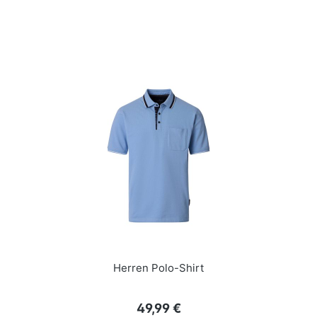
Herren Polo-Shirt
Regulärer Preis:
49,99 €