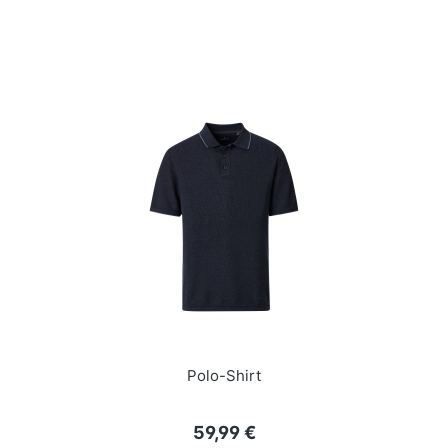
Polo-Shirt
Regulärer Preis:
59,99 €