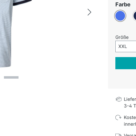
a
Farbe
Blau
D
au
Größe
Größe-A
XXL
Liefe
3-4 T
Kost
inner
Versa