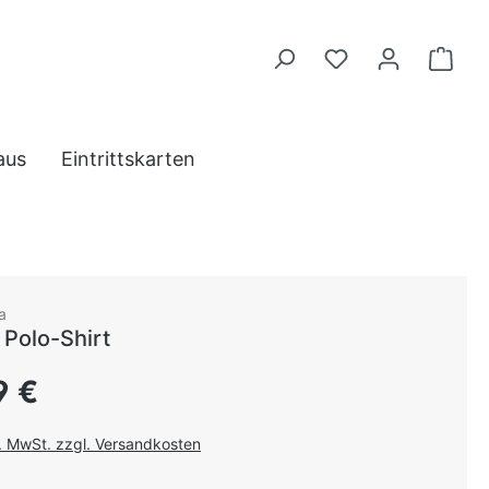
aus
Eintrittskarten
a
 Polo-Shirt
 Preis:
9 €
l. MwSt. zzgl. Versandkosten