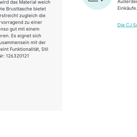
Außerdem
wird das Material weich
Einkäufe
ie Brusttasche bietet
rstreicht zugleich die
ervorragend zu einer
Die CJ S
enso gut mit einem
ren. Es eignet sich
 Zusammensein mit der
nt Funktionalität, Stil
-Nr: 126320121