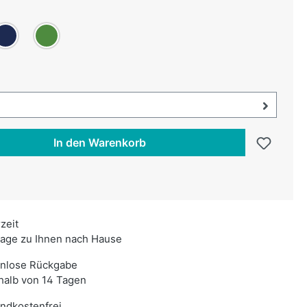
uswählen
unkelblau
Grün
swählen
uswahl öffnen, aktuell ausgewählt:
In den Warenkorb
rzeit
age zu Ihnen nach Hause
enlose Rückgabe
halb von 14 Tagen
ndkostenfrei