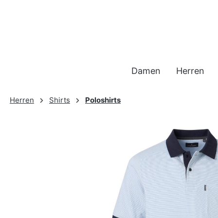
 Hauptinhalt springen
Zur Suche springen
Zur Hauptnavigation springen
Damen
Herren
Herren
Shirts
Poloshirts
Bildergalerie überspringen