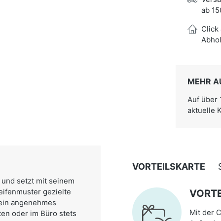
ab 15
Click
Abhol
MEHR A
Auf über
aktuelle 
VORTEILSKARTE
 und setzt mit seinem
eifenmuster gezielte
VORTE
r ein angenehmes
Mit der C
ten oder im Büro stets