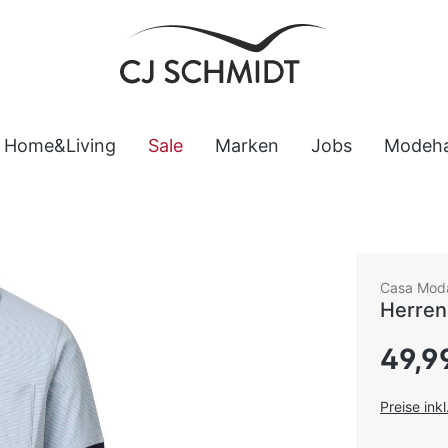
Home&Living
Sale
Marken
Jobs
Modeh
Casa Mod
Herren
Regulärer
49,9
Preise ink