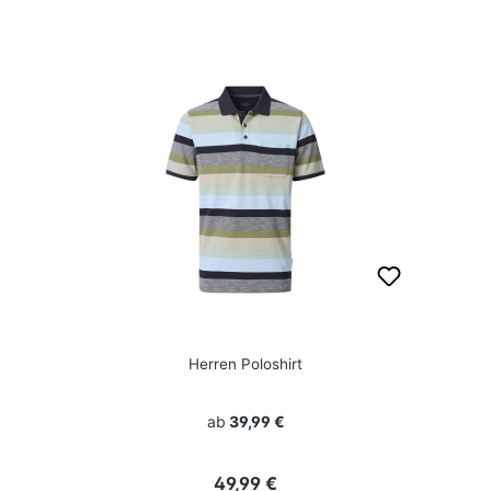
Herren Poloshirt
ab
39,99 €
Regulärer Preis:
49,99 €