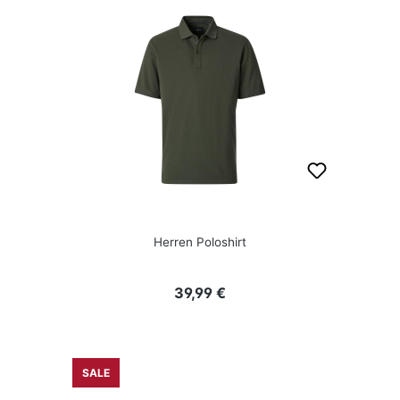
Herren Poloshirt
Regulärer Preis:
39,99 €
SALE