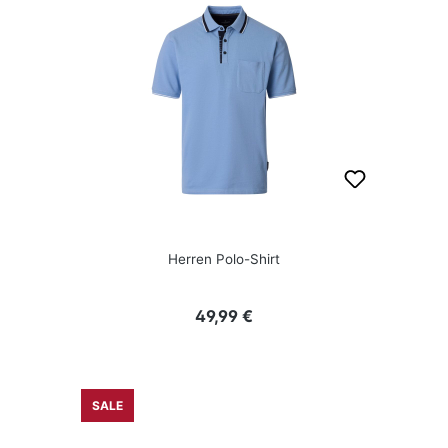
Herren Polo-Shirt
Regulärer Preis:
49,99 €
SALE