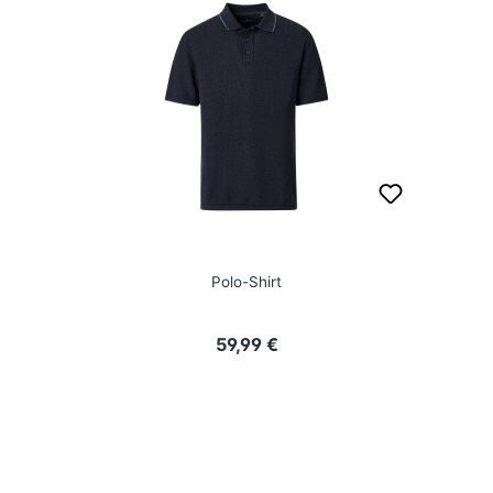
Polo-Shirt
Regulärer Preis:
59,99 €