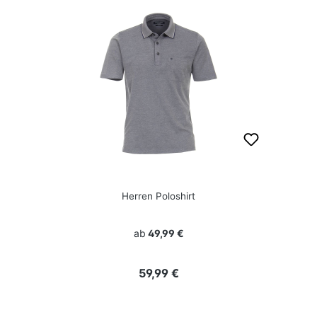
Herren Poloshirt
ab
49,99 €
Regulärer Preis:
59,99 €