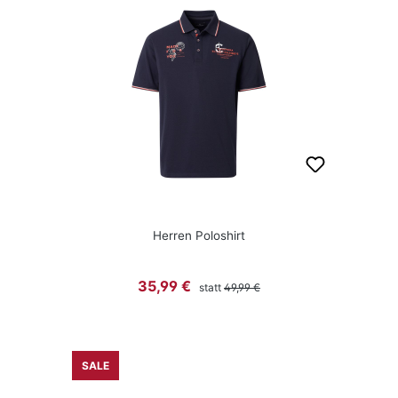
Herren Poloshirt
Regulärer Preis:
Verkaufspreis:
35,99 €
statt
49,99 €
SALE