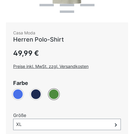
Casa Moda
Herren Polo-Shirt
Regulärer Preis:
49,99 €
Preise inkl. MwSt. zzgl. Versandkosten
auswählen
Farbe
Blau
(Diese Option ist zurzeit nicht verfügbar.)
Dunkelblau
Grün
auswählen
Größe
Größe-Auswahl öffnen, aktuell ausgewählt:
XL