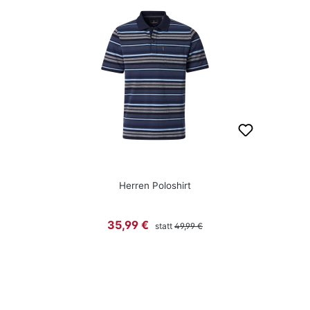
Herren Poloshirt
Regulärer Preis:
Verkaufspreis:
35,99 €
statt
49,99 €