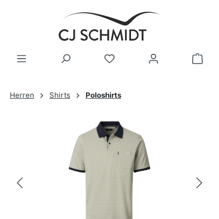
Zum Hauptinhalt springen
Herren
Shirts
Poloshirts
Bildergalerie überspringen