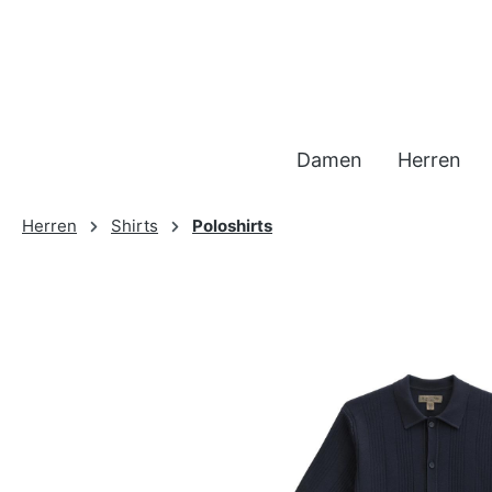
 Hauptinhalt springen
Zur Suche springen
Zur Hauptnavigation springen
Damen
Herren
Herren
Shirts
Poloshirts
Bildergalerie überspringen