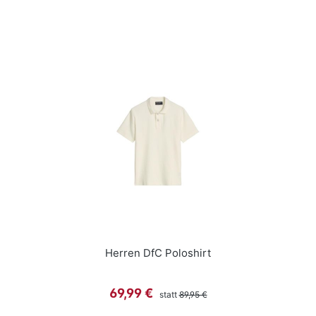
Herren DfC Poloshirt
Regulärer Preis:
Verkaufspreis:
69,99 €
statt
89,95 €