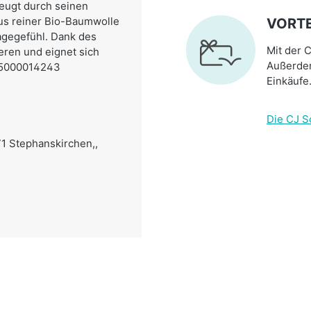
zeugt durch seinen
aus reiner Bio-Baumwolle
VORTE
agegefühl. Dank des
Mit der C
ieren und eignet sich
Außerdem
r: 5000014243
Einkäufe
Die CJ S
71 Stephanskirchen,,