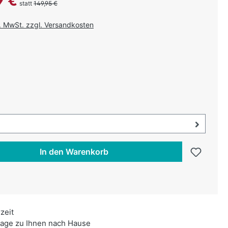
9 €
statt
149,95 €
l. MwSt. zzgl. Versandkosten
uswählen
au
swählen
uswahl öffnen, aktuell ausgewählt:
In den Warenkorb
rzeit
age zu Ihnen nach Hause