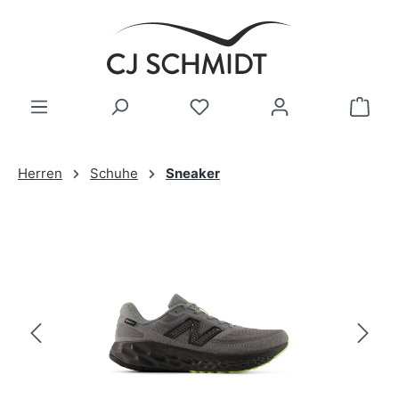
Zum Hauptinhalt springen
Herren
Schuhe
Sneaker
Bildergalerie überspringen