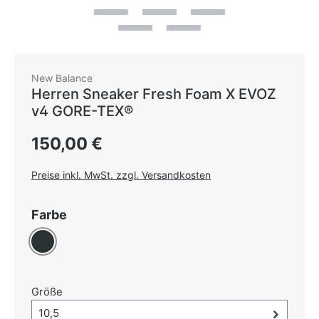
New Balance
Herren Sneaker Fresh Foam X EVOZ
v4 GORE-TEX®
Regulärer Preis:
150,00 €
Preise inkl. MwSt. zzgl. Versandkosten
auswählen
Farbe
Anthrazit
auswählen
Größe
Größe-Auswahl öffnen, aktuell ausgewählt:
10,5