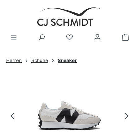
Zum Hauptinhalt springen
Herren
Schuhe
Sneaker
Bildergalerie überspringen