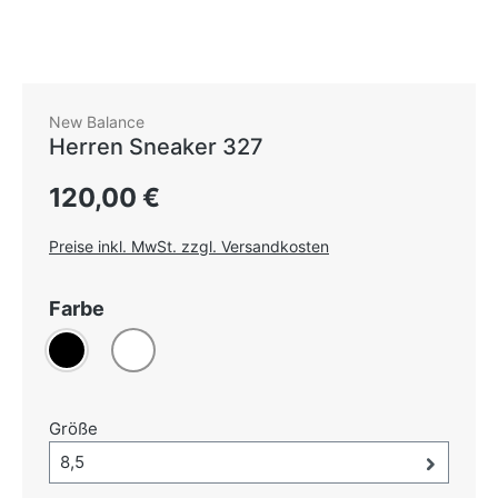
New Balance
Herren Sneaker 327
Regulärer Preis:
120,00 €
Preise inkl. MwSt. zzgl. Versandkosten
auswählen
Farbe
Schwarz
Weiß
auswählen
Größe
Größe-Auswahl öffnen, aktuell ausgewählt:
8,5