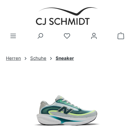
Zum Hauptinhalt springen
Herren
Schuhe
Sneaker
Bildergalerie überspringen