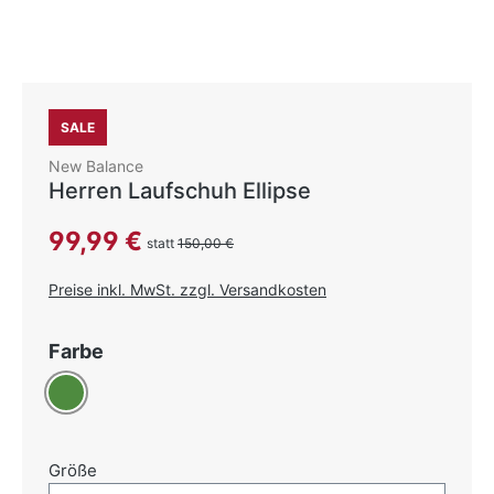
SALE
New Balance
Herren Laufschuh Ellipse
Verkaufspreis:
99,99 €
statt
150,00 €
Preise inkl. MwSt. zzgl. Versandkosten
auswählen
Farbe
Grün
auswählen
Größe