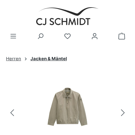
Zum Hauptinhalt springen
Herren
Jacken & Mäntel
Bildergalerie überspringen