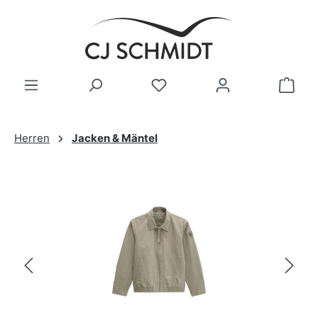
Zum Hauptinhalt springen
Herren
Jacken & Mäntel
Bildergalerie überspringen