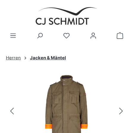
Zum Hauptinhalt springen
Herren
Jacken & Mäntel
Bildergalerie überspringen