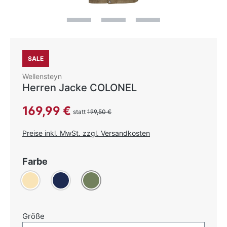
SALE
Wellensteyn
Herren Jacke COLONEL
Verkaufspreis:
169,99 €
statt
199,50 €
Preise inkl. MwSt. zzgl. Versandkosten
auswählen
Farbe
Beige
Dunkelblau
Khaki
auswählen
Größe