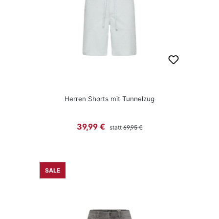
Herren Shorts mit Tunnelzug
Regulärer Preis:
Verkaufspreis:
39,99 €
statt
69,95 €
SALE