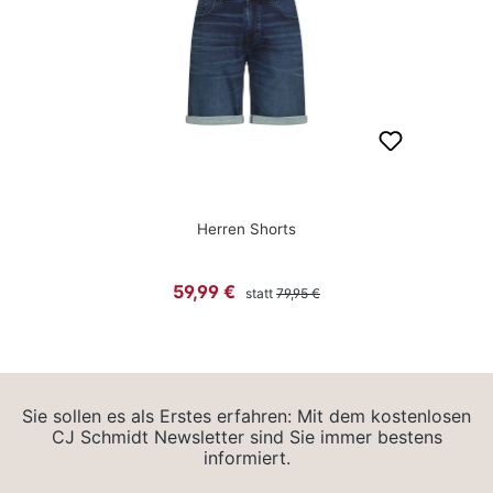
Herren Shorts
Regulärer Preis:
Verkaufspreis:
59,99 €
statt
79,95 €
Sie sollen es als Erstes erfahren: Mit dem kostenlosen
CJ Schmidt Newsletter sind Sie immer bestens
informiert.