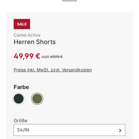
SALE
Camel Active
Herren Shorts
Verkaufspreis:
49,99 €
statt
69,95 €
Preise inkl. MwSt. zzgl. Versandkosten
auswählen
Farbe
Anthrazit
(Diese Option ist zurzeit nicht verfügbar.)
Oliv
auswählen
Größe
Größe-Auswahl öffnen, aktuell ausgewählt:
34/IN