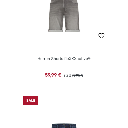
Herren Shorts fleXXXactive®
Regulärer Preis:
Verkaufspreis:
59,99 €
statt
79,95 €
SALE