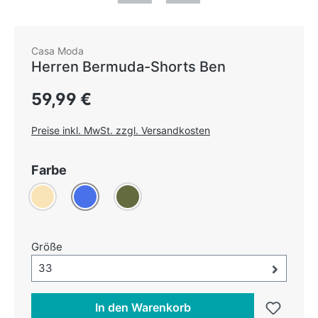
Casa Moda
Herren Bermuda-Shorts Ben
Regulärer Preis:
59,99 €
Preise inkl. MwSt. zzgl. Versandkosten
auswählen
Farbe
Beige
(Diese Option ist zurzeit nicht verfügbar.)
Blau
Oliv
auswählen
Größe
Größe-Auswahl öffnen, aktuell ausgewählt:
33
In den Warenkorb