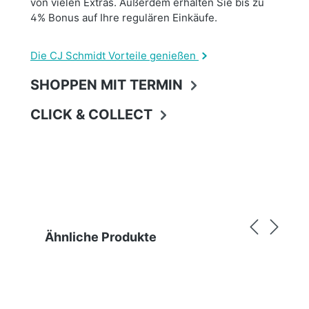
von vielen Extras. Außerdem erhalten Sie bis zu
4% Bonus auf Ihre regulären Einkäufe.
Die CJ Schmidt Vorteile genießen
SHOPPEN MIT TERMIN
CLICK & COLLECT
Produktgalerie überspringen
Ähnliche Produkte