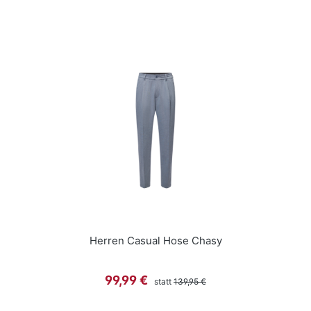
Herren Casual Hose Chasy
Regulärer Preis:
Verkaufspreis:
99,99 €
statt
139,95 €