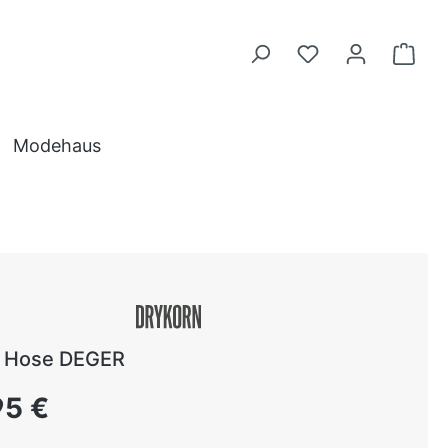
Modehaus
n Hose DEGER
 Preis:
95 €