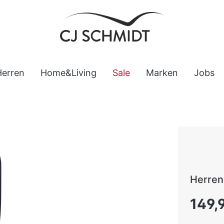
Herren
Home&Living
Sale
Marken
Jobs
Herre
Regulärer
149,