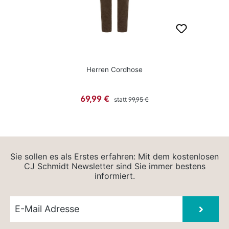
Herren Cordhose
Regulärer Preis:
Verkaufspreis:
69,99 €
statt
99,95 €
Sie sollen es als Erstes erfahren: Mit dem kostenlosen
CJ Schmidt Newsletter sind Sie immer bestens
informiert.
Newsletter E-Mail
Absen