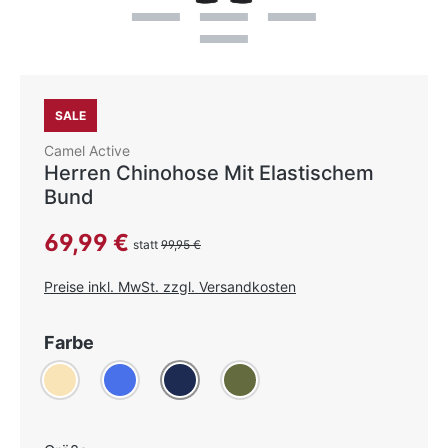
SALE
Camel Active
Herren Chinohose Mit Elastischem
Bund
Verkaufspreis:
69,99 €
statt
99,95 €
Preise inkl. MwSt. zzgl. Versandkosten
auswählen
Farbe
Beige
(Diese Option ist zurzeit nicht verfügbar.)
Blau
(Diese Option ist zurzeit nicht verfügbar.)
Dunkelblau
Oliv
(Diese Option ist zurzeit nicht verfü