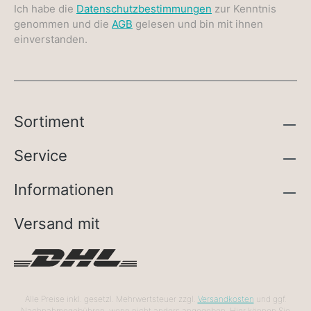
Ich habe die
Datenschutzbestimmungen
zur Kenntnis
genommen und die
AGB
gelesen und bin mit ihnen
einverstanden.
Sortiment
Service
Informationen
Versand mit
Alle Preise inkl. gesetzl. Mehrwertsteuer zzgl.
Versandkosten
und ggf.
Nachnahmegebühren, wenn nicht anders angegeben. Hier können Sie