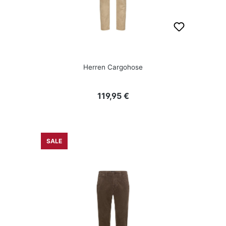
Herren Cargohose
Regulärer Preis:
119,95 €
SALE