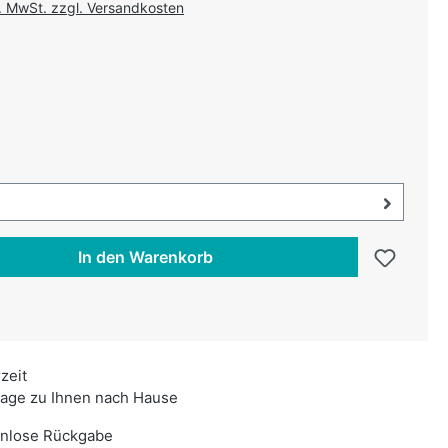
l. MwSt. zzgl. Versandkosten
uswählen
swählen
uswahl öffnen, aktuell ausgewählt:
In den Warenkorb
rzeit
age zu Ihnen nach Hause
enlose Rückgabe