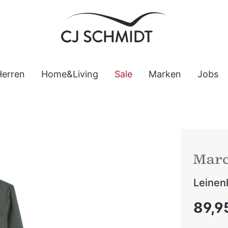
Herren
Home&Living
Sale
Marken
Jobs
Leine
Regulärer
89,9