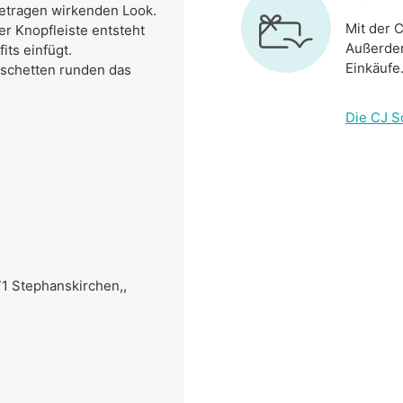
getragen wirkenden Look.
Mit der C
r Knopfleiste entsteht
Außerdem
its einfügt.
Einkäufe
schetten runden das
Die CJ S
71 Stephanskirchen,,