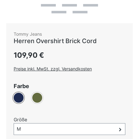
Tommy Jeans
Herren Overshirt Brick Cord
Regulärer Preis:
109,90 €
Preise inkl. MwSt. zzgl. Versandkosten
auswählen
Farbe
Dunkelblau
Oliv
(Diese Option ist zurzeit nicht verfügbar.)
auswählen
Größe
Größe-Auswahl öffnen, aktuell ausgewählt:
M