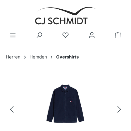
Zum Hauptinhalt springen
Herren
Hemden
Overshirts
Bildergalerie überspringen