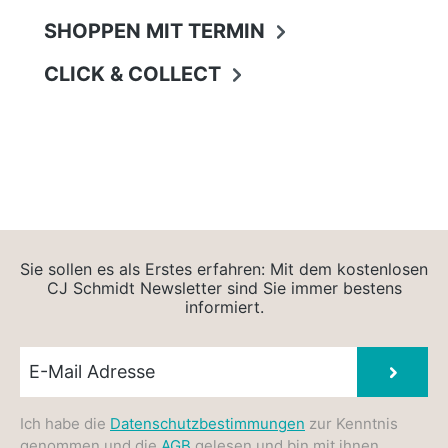
SHOPPEN MIT TERMIN
CLICK & COLLECT
Sie sollen es als Erstes erfahren: Mit dem kostenlosen
CJ Schmidt Newsletter sind Sie immer bestens
informiert.
Newsletter E-Mail
Absen
Ich habe die
Datenschutzbestimmungen
zur Kenntnis
genommen und die
AGB
gelesen und bin mit ihnen