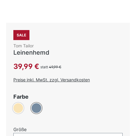
SALE
Tom Tailor
Leinenhemd
Verkaufspreis:
39,99 €
statt
49,99 €
Preise inkl. MwSt. zzgl. Versandkosten
auswählen
Farbe
Beige
Graublau
auswählen
Größe