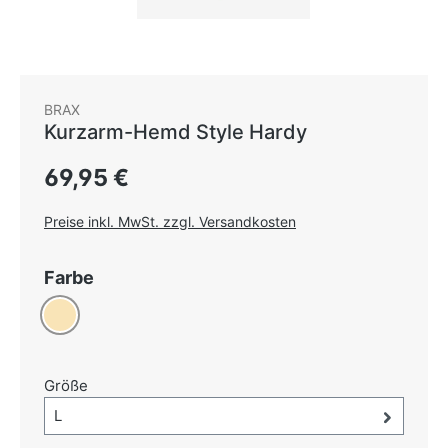
BRAX
Kurzarm-Hemd Style Hardy
Regulärer Preis:
69,95 €
Preise inkl. MwSt. zzgl. Versandkosten
auswählen
Farbe
Beige
auswählen
Größe
Größe-Auswahl öffnen, aktuell ausgewählt:
L