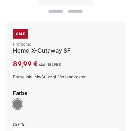
SALE
Profuomo
Hemd X-Cutaway SF
Verkaufspreis:
89,99 €
statt
139,95 €
Preise inkl. MwSt. zzgl. Versandkosten
auswählen
Farbe
Grau
auswählen
Größe