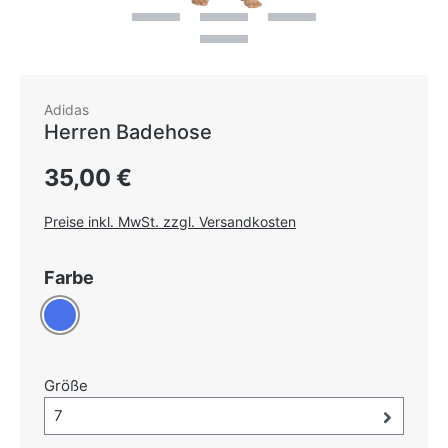
Adidas
Herren Badehose
Regulärer Preis:
35,00 €
Preise inkl. MwSt. zzgl. Versandkosten
auswählen
Farbe
Blau
auswählen
Größe
Größe-Auswahl öffnen, aktuell ausgewählt:
7