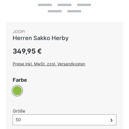
JOOP!
Herren Sakko Herby
Regulärer Preis:
349,95 €
Preise inkl. MwSt. zzgl. Versandkosten
auswählen
Farbe
Hellgrün
auswählen
Größe
Größe-Auswahl öffnen, aktuell ausgewählt:
50