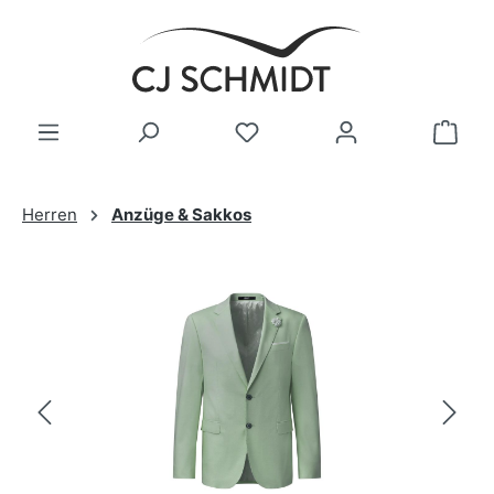
Zum Hauptinhalt springen
Herren
Anzüge & Sakkos
Bildergalerie überspringen