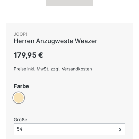
JOOP!
Herren Anzugweste Weazer
Regulärer Preis:
179,95 €
Preise inkl. MwSt. zzgl. Versandkosten
auswählen
Farbe
Beige
auswählen
Größe
Größe-Auswahl öffnen, aktuell ausgewählt:
54