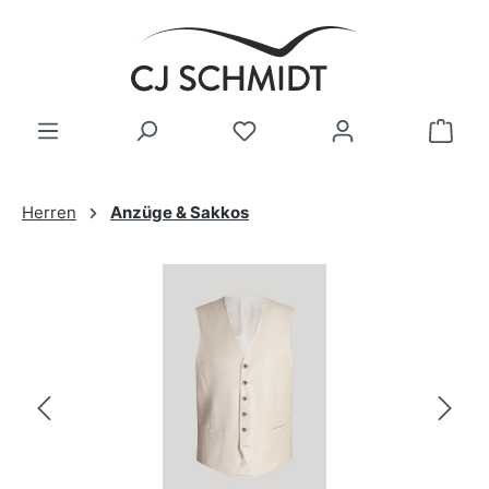
Zum Hauptinhalt springen
Herren
Anzüge & Sakkos
Bildergalerie überspringen